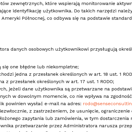
tów zewnętrznych, które wspierają monitorowanie aktywn
ące identyfikację użytkownika. Do takich narzędzi należy
ne Ameryki Północnej, co odbywa się na podstawie stand
tora danych osobowych użytkownikowi przysługują okreś
ą się one błędne lub niekompletne;
chodzi jedna z przesłanek określonych w art. 18 ust. 1 RO
na z przesłanek określonych w art. 17 ust. 1 RODO;
h, jeżeli dane użytkownika są przetwarzane na podstawi
anych w dowolnym momencie, co nie wpływa na zgodność 
ik powinien wysłać e-mail na adres:
rodo@senseconsultin
iezwłocznie, z zastrzeżeniem, że usunięcie, ograniczen
złożonego zapytania lub zamówienia, w tym dostarczenia 
kownika przetwarzanie przez Administratora narusza prze