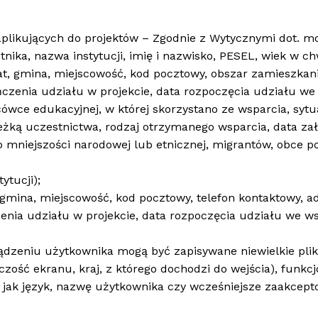
plikujących do projektów – Zgodnie z Wytycznymi dot. mo
nika, nazwa instytucji, imię i nazwisko, PESEL, wiek w chw
at, gmina, miejscowość, kod pocztowy, obszar zamieszkan
ńczenia udziału w projekcie, data rozpoczęcia udziału we
ówce edukacyjnej, w której skorzystano ze wsparcia, syt
ieżką uczestnictwa, rodzaj otrzymanego wsparcia, data zał
do mniejszości narodowej lub etnicznej, migrantów, obce
ytucji);
gmina, miejscowość, kod pocztowy, telefon kontaktowy, ad
enia udziału w projekcie, data rozpoczęcia udziału we ws
ządzeniu użytkownika mogą być zapisywane niewielkie pli
lczość ekranu, kraj, z którego dochodzi do wejścia), funk
 jak język, nazwę użytkownika czy wcześniejsze zaakceptow