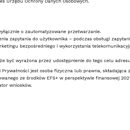
ezes Urzędu Ochrony Danych Osobowych.
 wyłącznie o zautomatyzowane przetwarzanie.
enia zapytania do użytkownika – podczas obsługi zapytan
ketingu bezpośredniego i wykorzystania telekomunikacy
e być wyrażona przez udostępnienie do tego celu adresu 
i Prywatności jest osoba fizyczna lub prawna, składając
sowanego ze środków EFS+ w perspektywie finansowej 2021
ator wniosków.