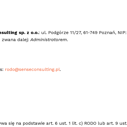
ulting sp. z o.o.
: ul. Podgórze 11/27, 61-749 Poznań, NIP
 zwana dalej:
Administratorem
.
s:
rodo@senseconsulting.pl
.
ę na podstawie art. 6 ust. 1 lit. c) RODO lub art. 9 ust. 