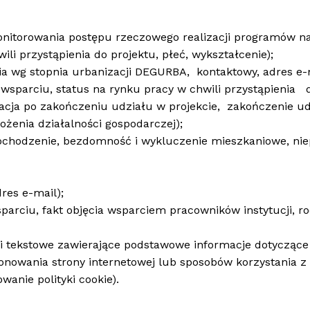
nitorowania postępu rzeczowego realizacji programów na
ili przystąpienia do projektu, płeć, wykształcenie);
ia wg stopnia urbanizacji DEGURBA, kontaktowy, adres e-m
 wsparciu, status na rynku pracy w chwili przystąpienia d
uacja po zakończeniu udziału w projekcie, zakończenie u
ożenia działalności gospodarczej);
 pochodzenie, bezdomność i wykluczenie mieszkaniowe, ni
res e-mail);
parciu, fakt objęcia wsparciem pracowników instytucji, r
ki tekstowe zawierające podstawowe informacje dotycząc
cjonowania strony internetowej lub sposobów korzystania z 
anie polityki cookie).