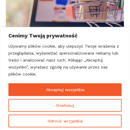
Cenimy Twoją prywatność
Używamy plików cookie, aby ulepszyć Twoje wrażenia z
Polski Akt o Dostępności zmieni e-
przeglądania, wyświetlać spersonalizowane reklamy lub
commerce.
treści i analizować nasz ruch. Klikając „Akceptuj
wszystko”, wyrażasz zgodę na używanie przez nas
Inspirujemy
Przez
admin
2025-04-08
plików cookie.
Nowe przepisy wprowadzają obowiązek dostępności
cyfrowej dla e-commerce. Dowiedz się, jak
Akceptuj wszystkie
przygotować swój sklep internetowy na
nadchodzące zmiany i zapewnić wszystkim
Dostosuj
użytkownikom równy dostęp do usług.
Odrzuć wrzystkie